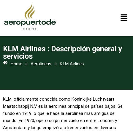
Skip
to
content
KLM Airlines : Descripción general y
servicios
Home
»
Aerolíneas
»
KLM Airlines
KLM, oficialmente conocida como Koninklijke Luchtvaart
Maatschappij N.V es la aerolinea principal de países bajos. Se
fundó en 1919 lo que le hace la aerolínea más antigua del
mundo. En 1920, operó su primer vuelo en entre Londres y
Amsterdam y luego empezó a ofrecer vuelos en diversos