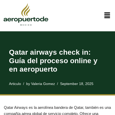
Skip
to
content
Qatar airways check in:
Guía del proceso online y
en aeropuerto
Articulo
by
Valeria Gomez
September 18, 2025
Qatar Airways es la aerolínea bandera de Qatar, también es una
compañía aérea global de servicio completo. Ofrece una