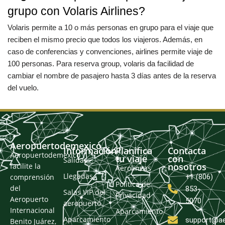
grupo con Volaris Airlines?
Volaris permite a 10 o más personas en grupo para el viaje que
reciben el mismo precio que todos los viajeros. Además, en
caso de conferencias y convenciones, airlines permite viaje de
100 personas. Para reserva group, volaris da facilidad de
cambiar el nombre de pasajero hasta 3 días antes de la reserva
del vuelo.
Aeropuertodemexico
Información
Planifica
Contacta
Aeropuertodemexico
tu viaje
con
Salidas
nosotros
facilite la
Aerolineas
Llegadas
comprensión
+1 (806)
Política de
del
853-
Salas VIP del
Privacidad
Aeropuerto
5070
aeropuerto
Internacional
Aparcamiento
Aparcamiento
support@ae
Benito Juárez,