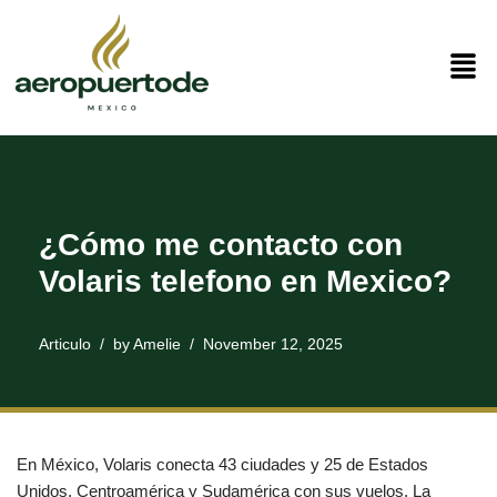
Skip
to
content
¿Cómo me contacto con
Volaris telefono en Mexico?
Articulo
by
Amelie
November 12, 2025
En México, Volaris conecta 43 ciudades y 25 de Estados
Unidos, Centroamérica y Sudamérica con sus vuelos. La